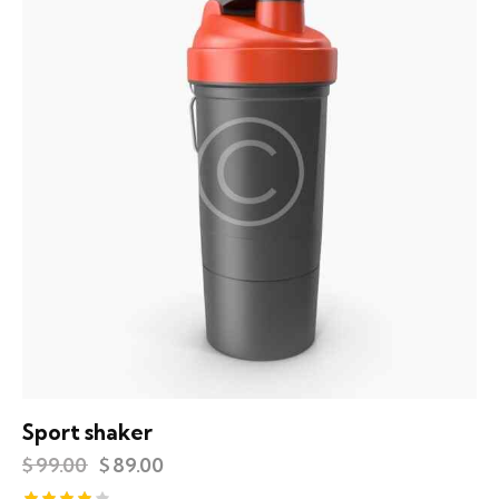
Sport shaker
$
99.00
$
89.00