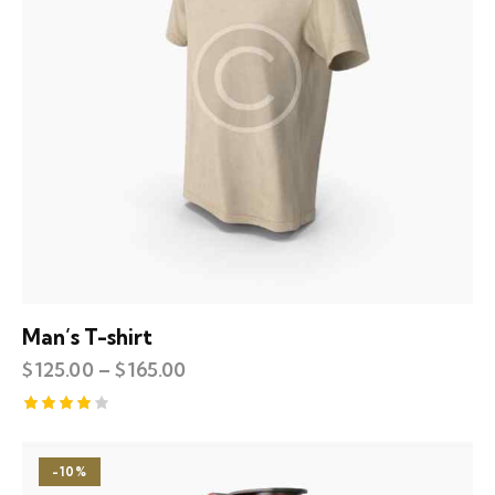
Man’s T-shirt
$
125.00
–
$
165.00
Rated
4.00
out of
-10%
5