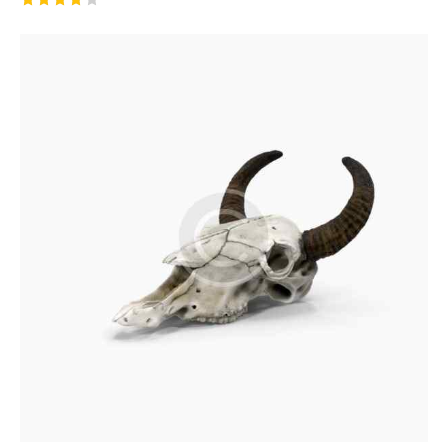
Rated
4.00
out of
5