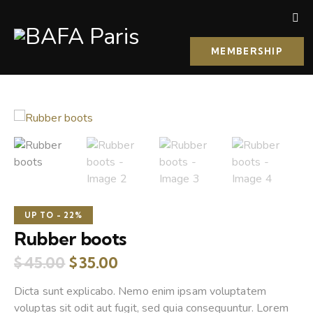
MEMBERSHIP
UP TO
- 22%
Rubber boots
$
45.00
$
35.00
Dicta sunt explicabo. Nemo enim ipsam voluptatem
voluptas sit odit aut fugit, sed quia consequuntur. Lorem