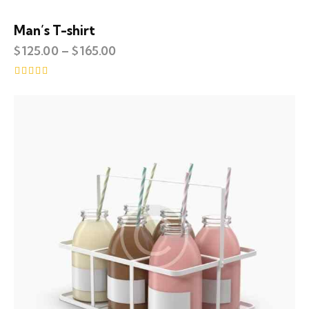
Man’s T-shirt
$
125.00
–
$
165.00
Rated
4.00
out of 5