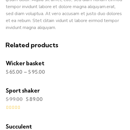
tempor invidunt labore et dolore magna aliquyam.erat,
sed diam voluptua. At vero accusam et justo duo dolores
et ea rebum. Stet clitain vidunt ut labore eirmod tempor
invidunt magna aliquyam.
Related products
Wicker basket
$
65.00
–
$
95.00
Sport shaker
-10%
$
99.00
$
89.00
Rated
4.00
out of 5
Succulent