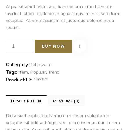
Aquia sit amet, elitr, sed diam nonum eirmod tempor
invidunt labore et dolore magna aliquyam.erat, sed diam
voluptua. At vero accusam et justo duo dolores et ea
rebum.
BUY NOW
Category:
Tableware
Tags:
Item
,
Popular
,
Trend
Product ID:
19392
DESCRIPTION
REVIEWS (0)
Dicta sunt explicabo. Nemo enim ipsam voluptatem
voluptas sit odit aut fugit, sed quia consequuntur. Lorem
ipsum dolor. Aquia sit amet, elitr, sed diam nonum eirmod