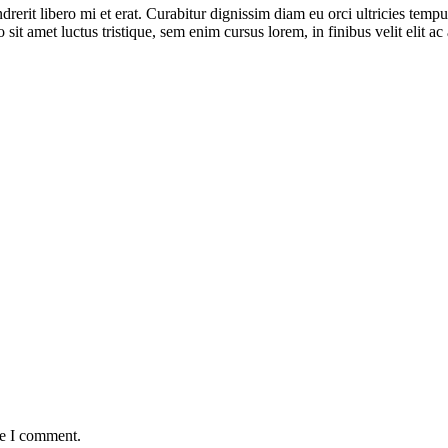
hendrerit libero mi et erat. Curabitur dignissim diam eu orci ultricies te
it amet luctus tristique, sem enim cursus lorem, in finibus velit elit a
me I comment.