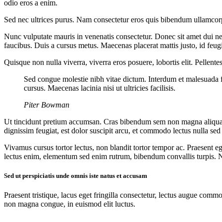
odio eros a enim.
Sed nec ultrices purus. Nam consectetur eros quis bibendum ullamcorper
Nunc vulputate mauris in venenatis consectetur. Donec sit amet dui nec
faucibus. Duis a cursus metus. Maecenas placerat mattis justo, id feugia
Quisque non nulla viverra, viverra eros posuere, lobortis elit. Pellent
Sed congue molestie nibh vitae dictum. Interdum et malesuada fa
cursus. Maecenas lacinia nisi ut ultricies facilisis.
Piter Bowman
Ut tincidunt pretium accumsan. Cras bibendum sem non magna aliquam, 
dignissim feugiat, est dolor suscipit arcu, et commodo lectus nulla sed
Vivamus cursus tortor lectus, non blandit tortor tempor ac. Praesent eg
lectus enim, elementum sed enim rutrum, bibendum convallis turpis. Na
Sed ut perspiciatis unde omnis iste natus et accusam
Praesent tristique, lacus eget fringilla consectetur, lectus augue commo
non magna congue, in euismod elit luctus.