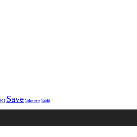
Save
ect
Volunteers
World