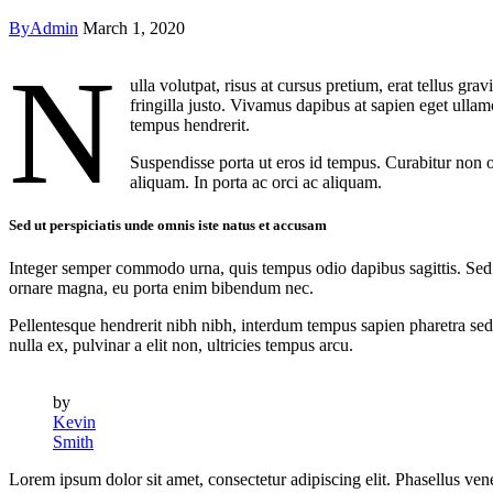
By
Admin
March 1, 2020
N
ulla volutpat, risus at cursus pretium, erat tellus gr
fringilla justo. Vivamus dapibus at sapien eget ullam
tempus hendrerit.
Suspendisse porta ut eros id tempus. Curabitur non od
aliquam. In porta ac orci ac aliquam.
Sed ut perspiciatis unde omnis iste natus et accusam
Integer semper commodo urna, quis tempus odio dapibus sagittis. Se
ornare magna, eu porta enim bibendum nec.
Pellentesque hendrerit nibh nibh, interdum tempus sapien pharetra sed. 
nulla ex, pulvinar a elit non, ultricies tempus arcu.
by
Kevin
Smith
Lorem ipsum dolor sit amet, consectetur adipiscing elit. Phasellus vene