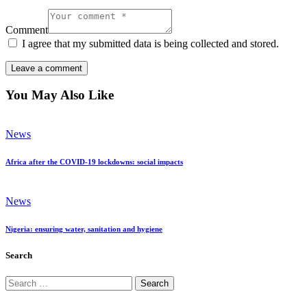
Comment
I agree that my submitted data is being collected and stored.
You May Also Like
News
Africa after the COVID-19 lockdowns: social impacts
News
Nigeria: ensuring water, sanitation and hygiene
Search
Search
for: