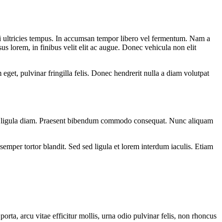
 orci ultricies tempus. In accumsan tempor libero vel fermentum. Nam a
us lorem, in finibus velit elit ac augue. Donec vehicula non elit
get, pulvinar fringilla felis. Donec hendrerit nulla a diam volutpat
 et ligula diam. Praesent bibendum commodo consequat. Nunc aliquam
semper tortor blandit. Sed sed ligula et lorem interdum iaculis. Etiam
orta, arcu vitae efficitur mollis, urna odio pulvinar felis, non rhoncus