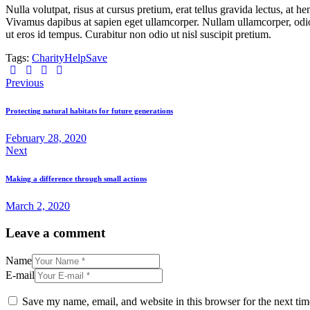
Nulla volutpat, risus at cursus pretium, erat tellus gravida lectus, at 
Vivamus dapibus at sapien eget ullamcorper. Nullam ullamcorper, odio s
ut eros id tempus. Curabitur non odio ut nisl suscipit pretium.
Tags:
Charity
Help
Save
Post
Previous
navigation
Protecting natural habitats for future generations
February 28, 2020
Next
Making a difference through small actions
March 2, 2020
Leave a comment
Name
E-mail
Save my name, email, and website in this browser for the next ti