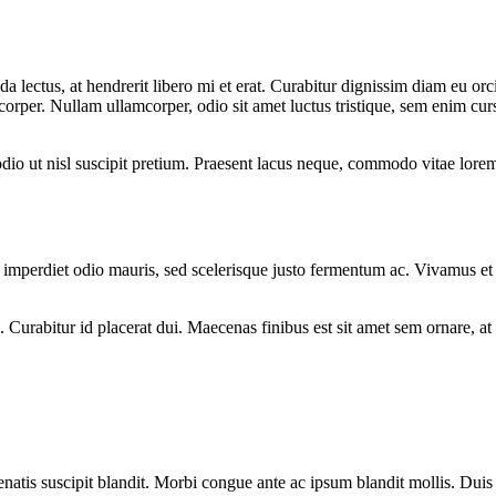
avida lectus, at hendrerit libero mi et erat. Curabitur dignissim diam eu
corper. Nullam ullamcorper, odio sit amet luctus tristique, sem enim curs
io ut nisl suscipit pretium. Praesent lacus neque, commodo vitae lorem e
d imperdiet odio mauris, sed scelerisque justo fermentum ac. Vivamus
Curabitur id placerat dui. Maecenas finibus est sit amet sem ornare, at 
natis suscipit blandit. Morbi congue ante ac ipsum blandit mollis. Duis p