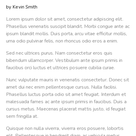
by
Kevin Smith
Lorem ipsum dolor sit amet, consectetur adipiscing elit.
Phasellus venenatis suscipit blandit. Morbi congue ante ac
ipsum blandit mollis. Duis porta, arcu vitae efficitur mollis,
urna odio pulvinar felis, non rhoncus odio eros a enim.
Sed nec ultrices purus. Nam consectetur eros quis
bibendum ullamcorper. Vestibulum ante ipsum primis in
faucibus orci luctus et ultrices posuere cubilia curae.
Nunc vulputate mauris in venenatis consectetur. Donec sit
amet dui nec enim pellentesque cursus. Nulla facilisi.
Phasellus luctus porta odio sit amet feugiat. Interdum et
malesuada fames ac ante ipsum primis in faucibus. Duis a
cursus metus. Maecenas placerat mattis justo, id feugiat
sem fringilla at.
Quisque non nulla viverra, viverra eros posuere, lobortis
elit. Pellentesque in hendrerit diam, ac vehicula metus.