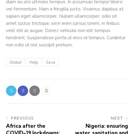
diam eu orci ultricies tempus. In accumsan tempor libero
vel fermentum. Nam a fringilla justo. Vivamus dapibus at
sapien eget ullamcorper. Nullam ullamcorper, odio sit
amet luctus tristique, sem enim cursus lorem, in finibus
velit elit ac augue. Donec vehicula non elit tempus
hendrerit. Suspendisse porta ut eros id tempus. Curabitur
non odio ut nisl suscipit pretium.
Global
Help
Save
PREVIOUS
NEXT
Africa after the
Nigeria: ensuring
COVID-19 lockdowns:
water, sanitation and