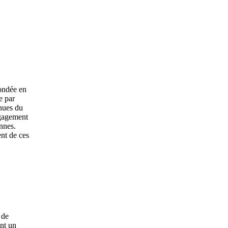
ondée en
e par
nues du
ngagement
nnes.
ent de ces
 de
ant un