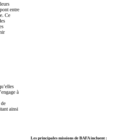
leurs
pont entre
le. Ce
des
es
nir
u’elles
s’engage à
 de
tant ainsi
Les principales missions de BAFA incluent :