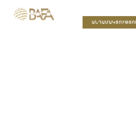
ԱՆԴԱՄԱԿՑՈՒԹՅՈ
TICKET